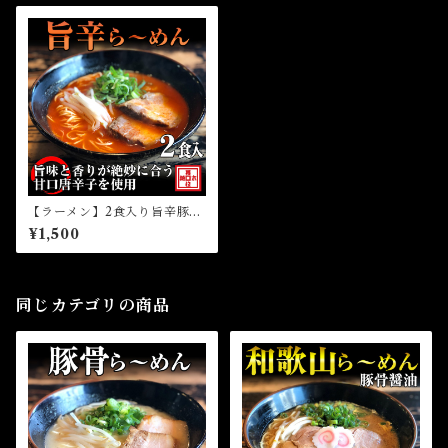
【ラーメン】2食入り旨辛豚骨
ら～めん（冷凍）
¥1,500
同じカテゴリの商品