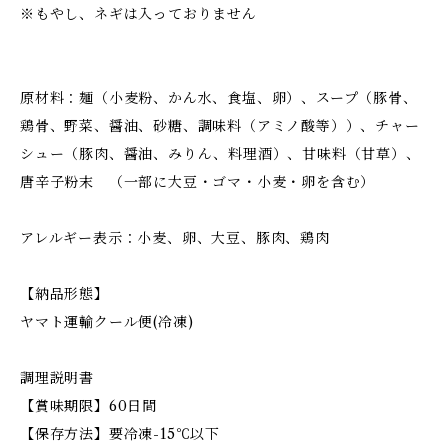
※もやし、ネギは入っておりません
原材料：麺（小麦粉、かん水、食塩、卵）、スープ（豚骨、
鶏骨、野菜、醤油、砂糖、調味料（アミノ酸等））、チャー
シュー（豚肉、醤油、みりん、料理酒）、甘味料（甘草）、
唐辛子粉末 （一部に大豆・ゴマ・小麦・卵を含む）
アレルギー表示：小麦、卵、大豆、豚肉、鶏肉
【納品形態】
ヤマト運輸クール便(冷凍)
調理説明書
【賞味期限】60日間
【保存方法】要冷凍-15℃以下