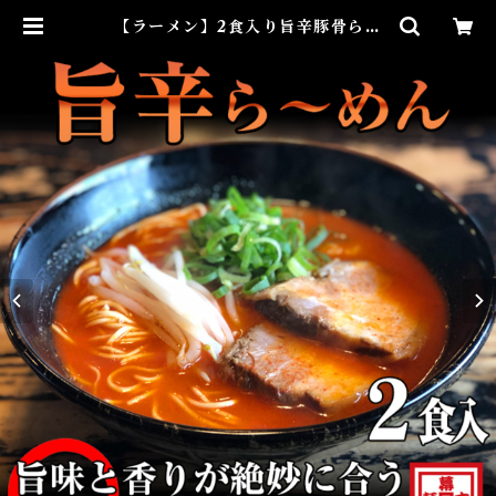
【ラーメン】2食入り旨辛豚骨ら～
めん（冷凍） | らーめん幕末 - 豚骨
ラーメン・和歌山ラーメンのお取り
寄せ通販