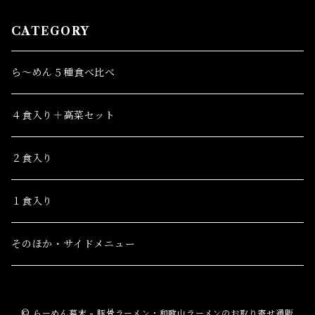
CATEGORY
ら～めん５種食べ比べ
４食入り＋高菜セット
２食入り
１食入り
そのほか・サイドメニュー
© らーめん幕末 - 豚骨ラーメン・和歌山ラーメンのお取り寄せ通販