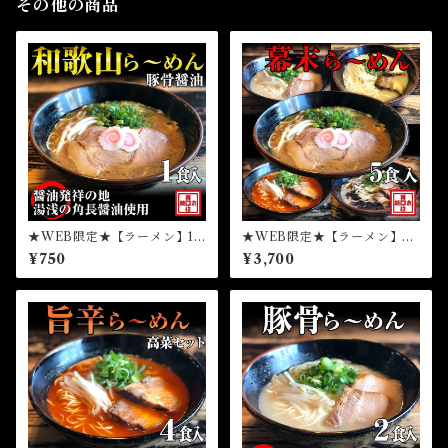
その他の商品
★WEB限定★【ラーメン】1
★WEB限定★【ラーメン】１
食和歌山ら～めん（冷凍）
食入りら～めん幕末よくばり
¥750
¥3,700
食べ比べ5種セット（冷凍）