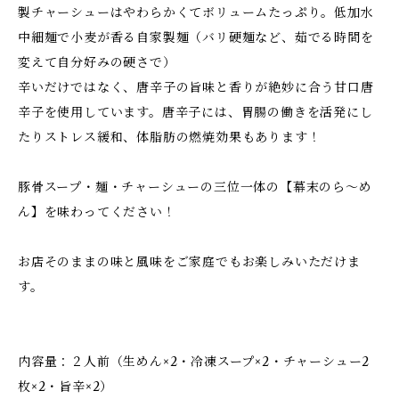
製チャーシューはやわらかくてボリュームたっぷり。低加水
中細麺で小麦が香る自家製麺（バリ硬麺など、茹でる時間を
変えて自分好みの硬さで）
辛いだけではなく、唐辛子の旨味と香りが絶妙に合う甘口唐
辛子を使用しています。唐辛子には、胃腸の働きを活発にし
たりストレス緩和、体脂肪の燃焼効果もあります！
豚骨スープ・麺・チャーシューの三位一体の【幕末のら～め
ん】を味わってください！
お店そのままの味と風味をご家庭でもお楽しみいただけま
す。
内容量：２人前（生めん×2・冷凍スープ×2・チャーシュー2
枚×2・旨辛×2）