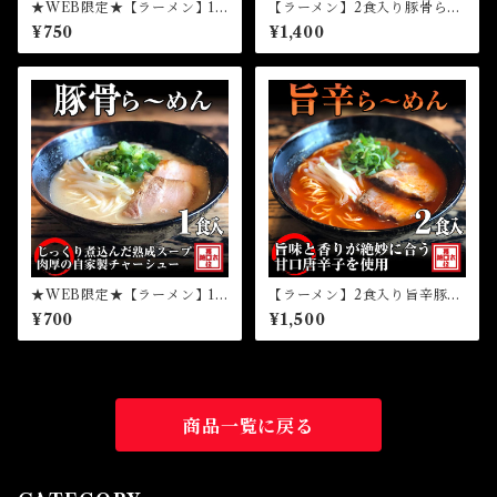
★WEB限定★【ラーメン】1
【ラーメン】2食入り豚骨ら～
食マー油豚骨ら～めん（冷
めん（冷凍）
¥750
¥1,400
凍）
★WEB限定★【ラーメン】1
【ラーメン】2食入り旨辛豚骨
食豚骨ら～めん（冷凍）
ら～めん（冷凍）
¥700
¥1,500
商品一覧に戻る