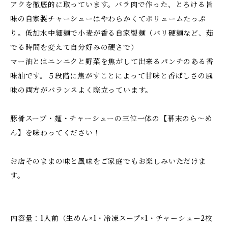
アクを徹底的に取っています。バラ肉で作った、とろける旨
味の自家製チャーシューはやわらかくてボリュームたっぷ
り。低加水中細麺で小麦が香る自家製麺（バリ硬麺など、茹
でる時間を変えて自分好みの硬さで）
マー油とはニンニクと野菜を焦がして出来るパンチのある香
味油です。５段階に焦がすことによって甘味と香ばしさの風
味の両方がバランスよく際立っています。
豚骨スープ・麺・チャーシューの三位一体の【幕末のら～め
ん】を味わってください！
お店そのままの味と風味をご家庭でもお楽しみいただけま
す。
内容量：1人前（生めん×1・冷凍スープ×1・チャーシュー2枚