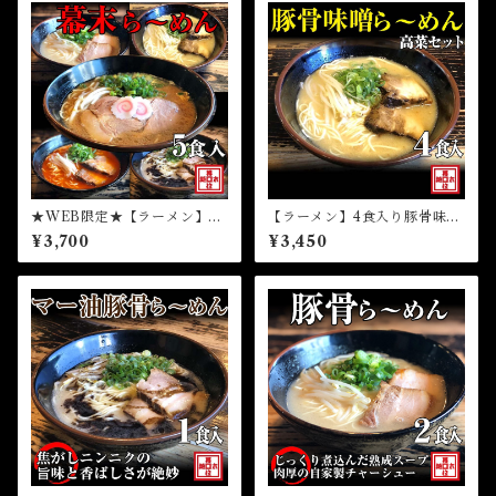
★WEB限定★【ラーメン】１
【ラーメン】4食入り豚骨味噌
食入りら～めん幕末よくばり
ら～めん高菜セット（冷凍）
¥3,700
¥3,450
食べ比べ5種セット（冷凍）