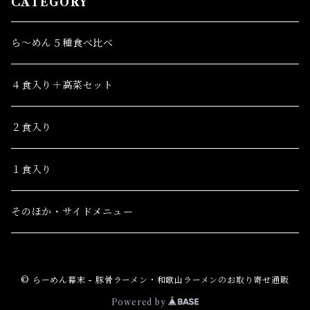
CATEGORY
ら～めん５種食べ比べ
４食入り＋高菜セット
２食入り
１食入り
そのほか・サイドメニュー
© らーめん幕末 - 豚骨ラーメン・和歌山ラーメンのお取り寄せ通販
Powered by