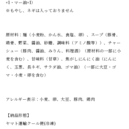
×1・マー油×1）
※もやし、ネギは入っておりません
原材料：麺（小麦粉、かん水、食塩、卵）、スープ（豚骨、
鶏骨、野菜、醤油、砂糖、調味料（アミノ酸等））、チャー
シュー（豚肉、醤油、みりん、料理酒）（原材料の一部に小
麦を含む）、甘味料（甘草）、焦がしにんにく油（にんに
く、玉葱、長ネギ、サラダ油、ゴマ油）（一部に大豆・ゴ
マ・小麦・卵を含む）
アレルギー表示：小麦、卵、大豆、豚肉、鶏肉
【納品形態】
ヤマト運輸クール便(冷凍)