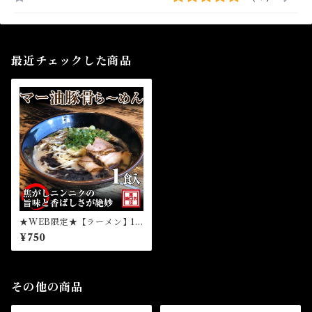
最近チェックした商品
★WEB限定★【ラーメン】1
食マー油豚骨ら～めん（冷
¥750
凍）
その他の商品