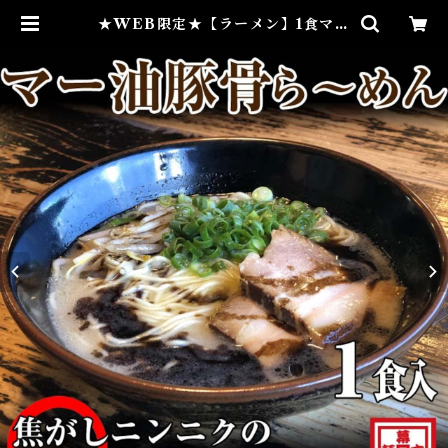
★WEB限定★【ラーメン】1食マー
油豚骨ら～めん（冷凍） | らーめん
幕末 - 豚骨ラーメン・和歌山ラーメ
ンのお取り寄せ通販