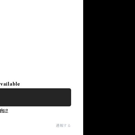
available
向け
通報する