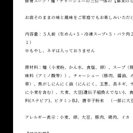
豚骨スープ・麺・チャーシューの三位一体の【幕末の
お店そのままの味と風味をご家庭でもお楽しみいただ
内容量：５人前（生めん×５・冷凍スープ×５・バラ肉２
１）
※もやし、ネギは入っておりません
原材料：麺（小麦粉、かん水、食塩、卵）、スープ（
味料（アミノ酸等））、チャーシュー（豚肉、醤油、
草）、焦がしにんにく油（にんにく、玉葱、長ネギ、
に小麦を含む）、大麦、大豆(遺伝子組換えでない)、食
料(ステビア)、ビタミンB2、唐辛子粉末 （一部に
アレルギー表示：小麦、卵、大豆、豚肉、鶏肉、イカ