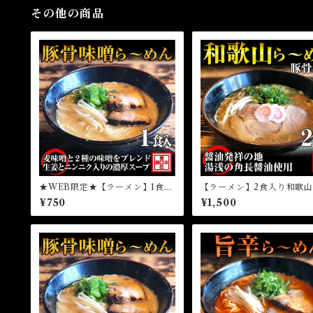
その他の商品
★WEB限定★【ラーメン】1食豚
【ラーメン】2食入り和歌
骨味噌ら～めん（冷凍）
めん（冷凍）
¥750
¥1,500