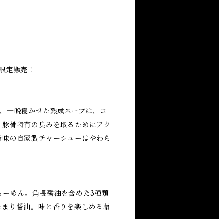
限定販売！
み、一晩寝かせた熟成スープは、コ
。豚骨特有の臭みを取るためにアク
旨味の自家製チャーシューはやわら
らーめん。角長醤油を含めた3種類
たまり醤油。味と香りを楽しめる幕