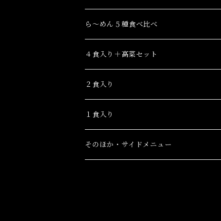
ら～めん５種食べ比べ
４食入り＋高菜セット
２食入り
１食入り
そのほか・サイドメニュー