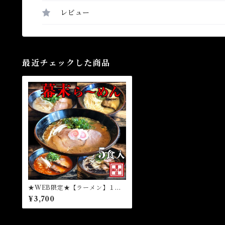
レビュー
最近チェックした商品
★WEB限定★【ラーメン】１食
入りら～めん幕末よくばり食べ比
¥3,700
べ5種セット（冷凍）