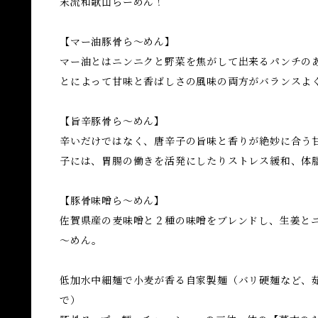
末流和歌山らーめん！
【マー油豚骨ら～めん】
マー油とはニンニクと野菜を焦がして出来るパンチの
とによって甘味と香ばしさの風味の両方がバランスよ
【旨辛豚骨ら～めん】
辛いだけではなく、唐辛子の旨味と香りが絶妙に合う
子には、胃腸の働きを活発にしたりストレス緩和、体
【豚骨味噌ら～めん】
佐賀県産の麦味噌と２種の味噌をブレンドし、生姜と
～めん。
低加水中細麺で小麦が香る自家製麺（バリ硬麺など、
で）