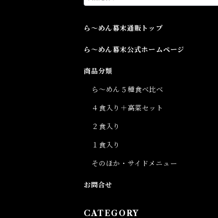
ら～めん幕末通販トップ
ら～めん幕末公式ホームページ
商品分類
ら～めん５種食べ比べ
４食入り＋高菜セット
２食入り
１食入り
そのほか・サイドメニュー
お問合せ
CATEGORY