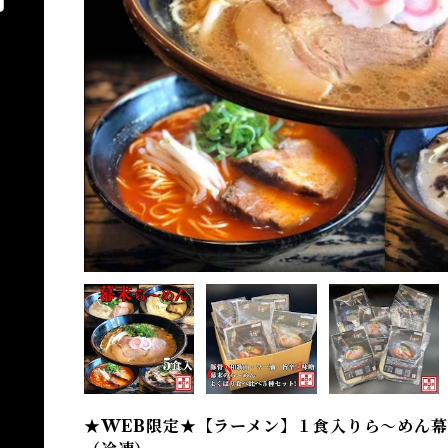
★WEB限定★【ラーメン】１食入りら～めん幕