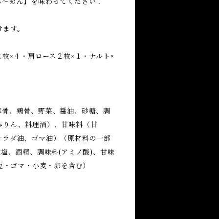
ら～めん】を味わってください！
けます。
枚×４・肩ロース２枚×１・ナルト×
豚骨、鶏骨、野菜、醤油、砂糖、調
みりん、料理酒）、甘味料（甘
サラダ油、ゴマ油）（原材料の一部
塩、酒精、調味料(アミノ酸)、甘味
大豆・ゴマ・小麦・卵を含む）