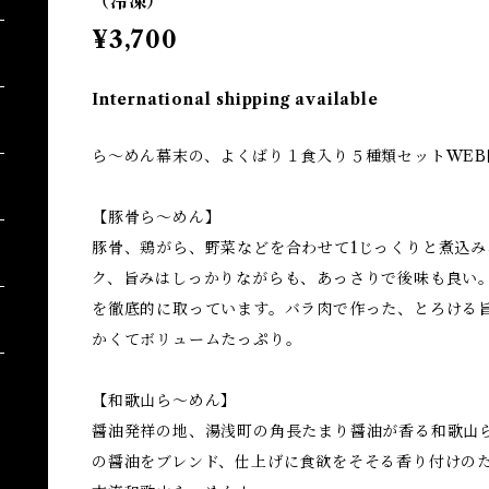
（冷凍）
¥3,700
International shipping available
ら～めん幕末の、よくばり１食入り５種類セットWEB
【豚骨ら～めん】
豚骨、鶏がら、野菜などを合わせて1じっくりと煮込
ク、旨みはしっかりながらも、あっさりで後味も良い
を徹底的に取っています。バラ肉で作った、とろける
かくてボリュームたっぷり。
【和歌山ら～めん】
醤油発祥の地、湯浅町の角長たまり醤油が香る和歌山
の醤油をブレンド、仕上げに食欲をそそる香り付けの