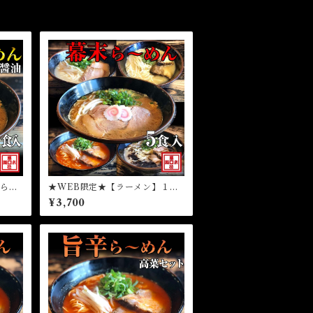
山ら～
★WEB限定★【ラーメン】１食
入りら～めん幕末よくばり食べ比
¥3,700
べ5種セット（冷凍）