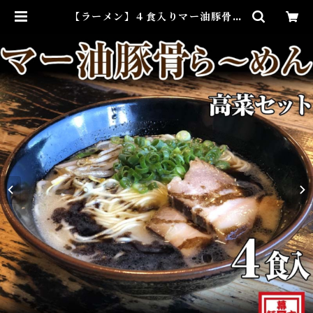
【ラーメン】４食入りマー油豚骨ら
～めん高菜セット（冷凍） | らーめ
ん幕末 - 豚骨ラーメン・和歌山ラー
メンのお取り寄せ通販