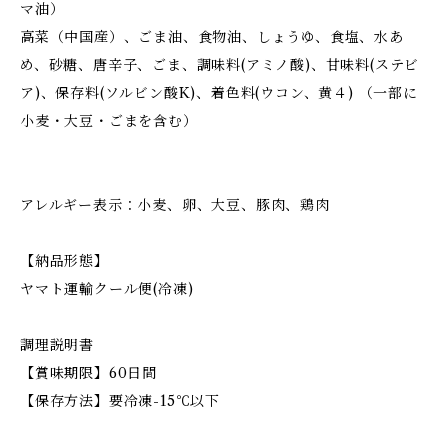
マ油）
高菜（中国産）、ごま油、食物油、しょうゆ、食塩、水あ
め、砂糖、唐辛子、ごま、調味料(アミノ酸)、甘味料(ステビ
ア)、保存料(ソルビン酸K)、着色料(ウコン、黄４) （一部に
小麦・大豆・ごまを含む）
アレルギー表示：小麦、卵、大豆、豚肉、鶏肉
【納品形態】
ヤマト運輸クール便(冷凍)
調理説明書
【賞味期限】60日間
【保存方法】要冷凍-15℃以下