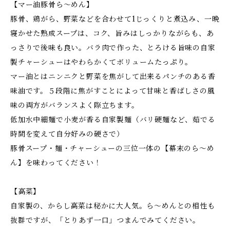
【マー油豚骨ら～めん】
豚骨、鶏がら、野菜などを合わせて1じっくりと煮込み、一晩
寝かせた熟成スープは、コク、旨みはしっかりながらも、あ
っさりで後味も良い。バラ肉で作った、とろける旨味の自家
製チャーシューはやわらかくてボリュームたっぷり。
マー油とはニンニクと野菜を焦がして出来るパンチのある香
味油です。５段階に焦がすことによって甘味と香ばしさの風
味の両方がバランスよく際立ちます。
低加水中細麺で小麦が香る自家製麺（バリ硬麺など、茹でる
時間を変えて自分好みの硬さで）
豚骨スープ・麺・チャーシューの三位一体の【幕末のら～め
ん】を味わってください！
【高菜】
自家製の、からし高菜は秘かに大人気。ら～めんとの相性も
抜群ですが、「とりあず一口」つまんでみてください。