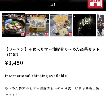
1
/5
【ラーメン】４食入りマー油豚骨ら～めん高菜セット
（冷凍）
¥3,450
International shipping available
ら～めん幕末からマー油豚骨ら～めん４食＋ピリ辛高菜１袋
セット！！