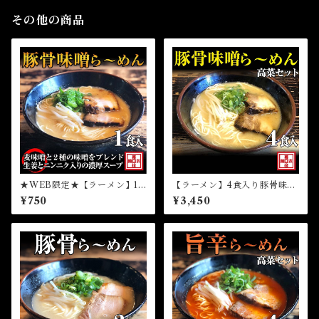
その他の商品
★WEB限定★【ラーメン】1
【ラーメン】4食入り豚骨味噌
食豚骨味噌ら～めん（冷凍）
ら～めん高菜セット（冷凍）
¥750
¥3,450