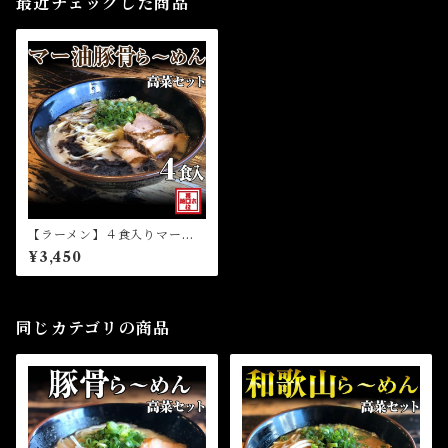
最近チェックした商品
【ラーメン】４食入りマー油
豚骨ら～めん高菜セット（冷
¥3,450
凍）
同じカテゴリの商品