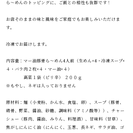
ら～めんのトッピングに、ご飯との相性も抜群です！
お店そのままの味と風味をご家庭でもお楽しみいただけま
す。
冷凍でお届けします。
内容量：マー油豚骨ら～めん4人前（生めん×4・冷凍スープ×
４・バラ肉２枚×４・マー油×４）
高菜１袋（ピリ辛） ２００ｇ
※もやし、ネギは入っておりません
原材料：麺（小麦粉、かん水、食塩、卵）、スープ（豚骨、
鶏骨、野菜、醤油、砂糖、調味料（アミノ酸等））、チャー
シュー（豚肉、醤油、みりん、料理酒）、甘味料（甘草）、
焦がしにんにく油（にんにく、玉葱、長ネギ、サラダ油、ゴ