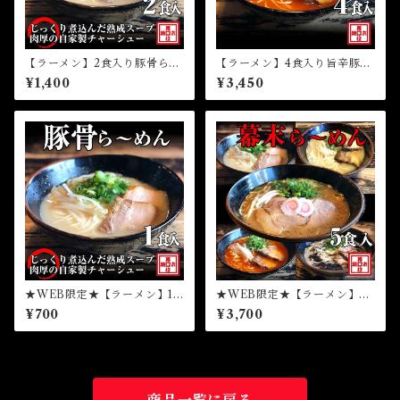
【ラーメン】2食入り豚骨ら～
【ラーメン】4食入り旨辛豚骨
めん（冷凍）
ら～めん高菜セット（冷凍）
¥1,400
¥3,450
★WEB限定★【ラーメン】1
★WEB限定★【ラーメン】１
食豚骨ら～めん（冷凍）
食入りら～めん幕末よくばり
¥700
¥3,700
食べ比べ5種セット（冷凍）
商品一覧に戻る