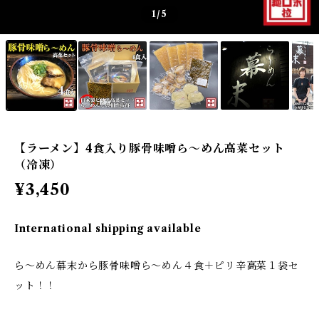
1
/5
【ラーメン】4食入り豚骨味噌ら～めん高菜セット
（冷凍）
¥3,450
International shipping available
ら～めん幕末から豚骨味噌ら～めん４食＋ピリ辛高菜１袋セ
ット！！