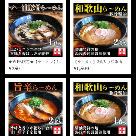
★WEB限定★【ラーメン】1
【ラーメン】2食入り和歌山ら
食マー油豚骨ら～めん（冷
～めん（冷凍）
¥750
¥1,500
凍）