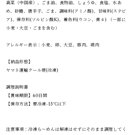
高菜（中国産）、ごま油、食物油、しょうゆ、食塩、水あ
め、砂糖、唐辛子、ごま、調味料(アミノ酸)、甘味料(ステビ
ア)、保存料(ソルビン酸K)、着色料(ウコン、黄４) （一部に
小麦・大豆・ごまを含む）
アレルギー表示：小麦、卵、大豆、豚肉、鶏肉
【納品形態】
ヤマト運輸クール便(冷凍)
調理説明書
【賞味期限】60日間
【保存方法】要冷凍-15℃以下
注意事項：冷凍ら～めんは解凍はせずにそのまま調理してく