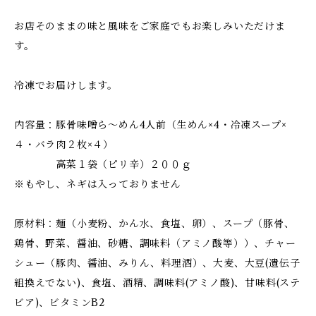
お店そのままの味と風味をご家庭でもお楽しみいただけま
す。
冷凍でお届けします。
内容量：豚骨味噌ら～めん4人前（生めん×4・冷凍スープ×
４・バラ肉２枚×４）
高菜１袋（ピリ辛）２００ｇ
※もやし、ネギは入っておりません
原材料：麺（小麦粉、かん水、食塩、卵）、スープ（豚骨、
鶏骨、野菜、醤油、砂糖、調味料（アミノ酸等））、チャー
シュー（豚肉、醤油、みりん、料理酒）、大麦、大豆(遺伝子
組換えでない)、食塩、酒精、調味料(アミノ酸)、甘味料(ステ
ビア)、ビタミンB2