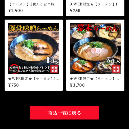
【ラーメン】2食入り旨辛豚骨
★WEB限定★【ラーメン】1
ら～めん（冷凍）
食和歌山ら～めん（冷凍）
¥1,500
¥750
★WEB限定★【ラーメン】1
★WEB限定★【ラーメン】１
食豚骨味噌ら～めん（冷凍）
食入りら～めん幕末よくばり
¥750
¥3,700
食べ比べ5種セット（冷凍）
商品一覧に戻る