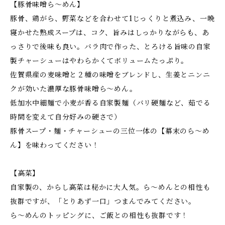
【豚骨味噌ら～めん】
豚骨、鶏がら、野菜などを合わせて1じっくりと煮込み、一晩
寝かせた熟成スープは、コク、旨みはしっかりながらも、あ
っさりで後味も良い。バラ肉で作った、とろける旨味の自家
製チャーシューはやわらかくてボリュームたっぷり。
佐賀県産の麦味噌と２種の味噌をブレンドし、生姜とニンニ
クが効いた濃厚な豚骨味噌ら～めん。
低加水中細麺で小麦が香る自家製麺（バリ硬麺など、茹でる
時間を変えて自分好みの硬さで）
豚骨スープ・麺・チャーシューの三位一体の【幕末のら～め
ん】を味わってください！
【高菜】
自家製の、からし高菜は秘かに大人気。ら～めんとの相性も
抜群ですが、「とりあず一口」つまんでみてください。
ら～めんのトッピングに、ご飯との相性も抜群です！