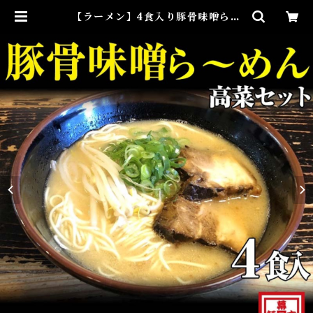
【ラーメン】4食入り豚骨味噌ら～
めん高菜セット（冷凍） | らーめん
幕末 - 豚骨ラーメン・和歌山ラーメ
ンのお取り寄せ通販