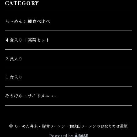
CATEGORY
ら～めん５種食べ比べ
４食入り＋高菜セット
２食入り
１食入り
そのほか・サイドメニュー
© らーめん幕末 - 豚骨ラーメン・和歌山ラーメンのお取り寄せ通販
Powered by