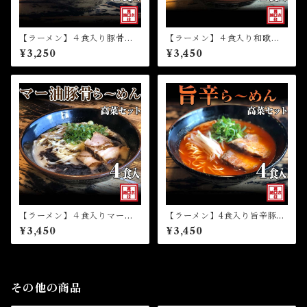
【ラーメン】４食入り豚骨ら
【ラーメン】４食入り和歌山
～めん高菜セット（冷凍）
ら～めん高菜セット（冷凍）
¥3,250
¥3,450
【ラーメン】４食入りマー油
【ラーメン】4食入り旨辛豚骨
豚骨ら～めん高菜セット（冷
ら～めん高菜セット（冷凍）
¥3,450
¥3,450
凍）
その他の商品